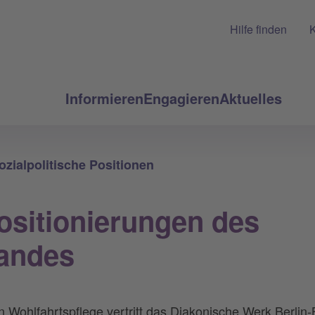
Hilfe finden
K
Informieren
Engagieren
Aktuelles
ozialpolitische Positionen
Positionierungen des
andes
n Wohlfahrtspflege vertritt das Diakonische Werk Berli