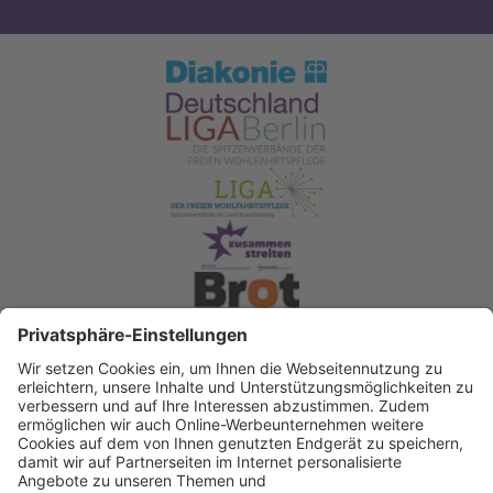
Spendenkonto Diakonisches Werk Berlin-
Brandenburg-schlesische Oberlausitz e.V