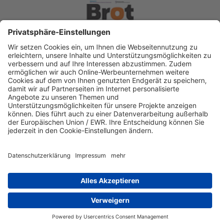
Spendenkonto Diakonisches Werk Berlin-
Brandenburg-schlesische Oberlausitz e.V
Bank für Sozialwirtschaft
IBAN: DE22 3702 0500 0003 2019 00
BIC: BFSWDE33XXX
IBAN kopieren
Direkt Online spenden