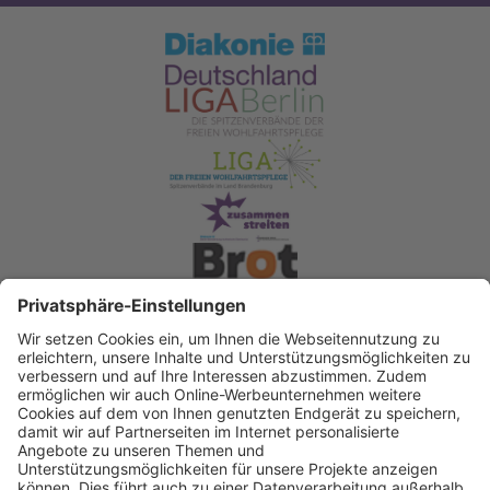
Spendenkonto Diakonisches Werk Berlin-
Brandenburg-schlesische Oberlausitz e.V