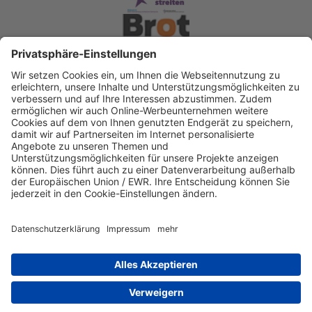
Spendenkonto Diakonisches Werk Berlin-
Brandenburg-schlesische Oberlausitz e.V
Bank für Sozialwirtschaft
IBAN: DE22 3702 0500 0003 2019 00
BIC: BFSWDE33XXX
IBAN kopieren
Direkt Online spenden