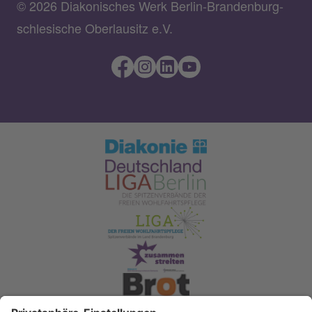
© 2026 Diakonisches Werk Berlin-Brandenburg-
schlesische Oberlausitz e.V.