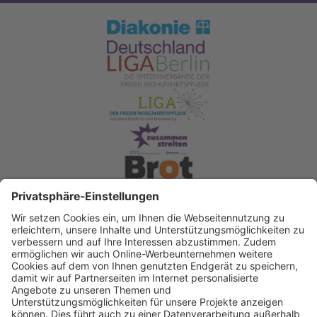
Spendenkonto Diakonisches Werk Berlin-
Brandenburg-schlesische Oberlausitz e.V