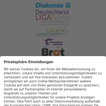
Spendenkonto Diakonisches Werk Berlin-
Brandenburg-schlesische Oberlausitz e.V
Bank für Sozialwirtschaft