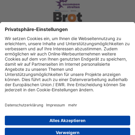
Spendenkonto Diakonisches Werk Berlin-
Brandenburg-schlesische Oberlausitz e.V
Bank für Sozialwirtschaft
IBAN: DE22 3702 0500 0003 2019 00
BIC: BFSWDE33XXX
IBAN kopieren
Direkt Online spenden