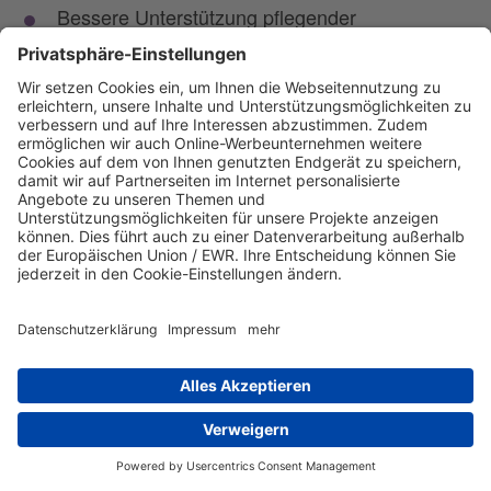
Bessere Unterstützung pflegender
Angehöriger: Pflegende Familienangehörige
benötigen verstärkte staatliche Unterstützung,
um die Belastungen dieser wichtigen Arbeit zu
mindern.
Sie haben Rückfragen? Kontaktieren Sie direkt
unseren
Fachverband evangelische
oder unseren
Jugendhilfe
Arbeitsbereich
.
Existenzsicherung und Integration