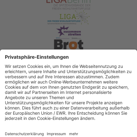
Spendenkonto Diakonisches Werk Berlin-
Brandenburg-schlesische Oberlausitz e.V
Bank für Sozialwirtschaft
IBAN: DE22 3702 0500 0003 2019 00
BIC: BFSWDE33XXX