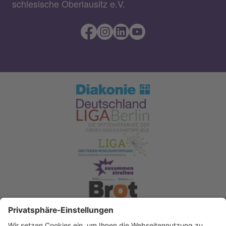
schlesische Oberlausitz e.V.