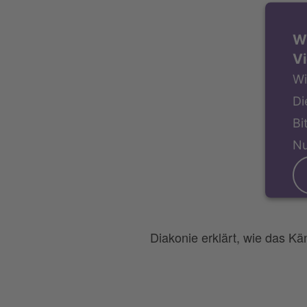
W
Vi
Wi
Di
Bi
Nu
Diakonie erklärt, wie das Kän