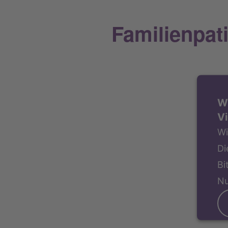
Familienpat
W
Vi
Wi
Di
Bi
Nu