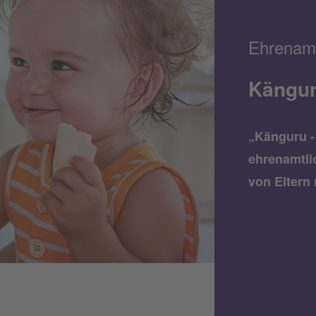
Ehrenam
Känguru
„Känguru - 
ehrenamtli
von Eltern