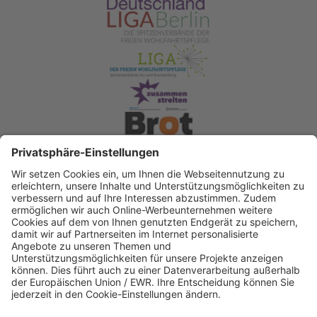
Spendenkonto Diakonisches Werk Berlin-
Brandenburg-schlesische Oberlausitz e.V
Bank für Sozialwirtschaft
IBAN: DE22 3702 0500 0003 2019 00