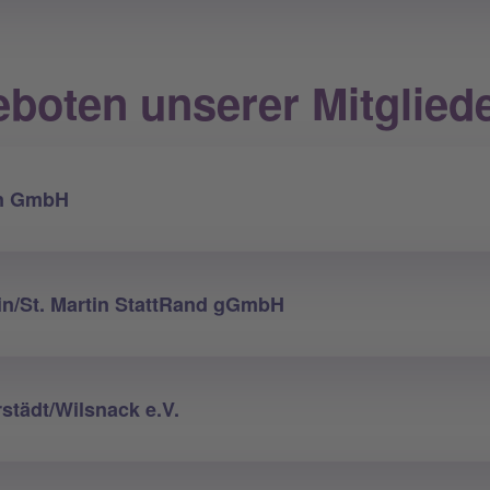
boten unserer Mitglied
en GmbH
tin/St. Martin StattRand gGmbH
städt/Wilsnack e.V.