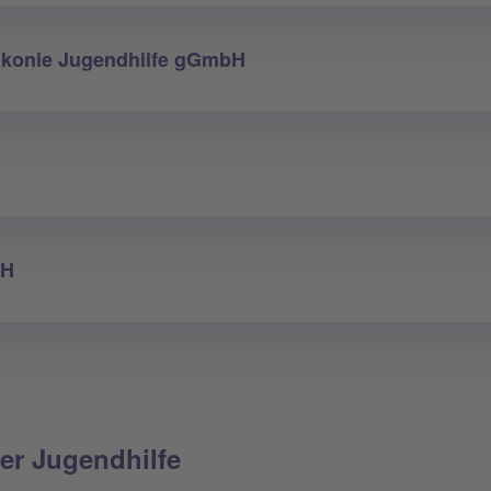
iakonie Jugendhilfe gGmbH
bH
er Jugendhilfe