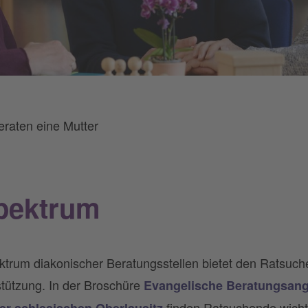
raten eine Mutter
pektrum
ktrum diakonischer Beratungsstellen bietet den Ratsuch
tützung. In der Broschüre
Evangelische Beratungsange
finden Ratsuchende wich
er schlesischen Oberlausitz