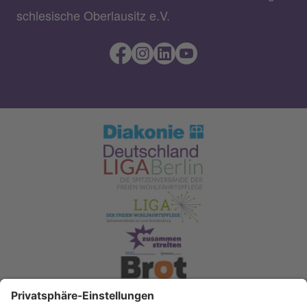
schlesische Oberlausitz e.V.