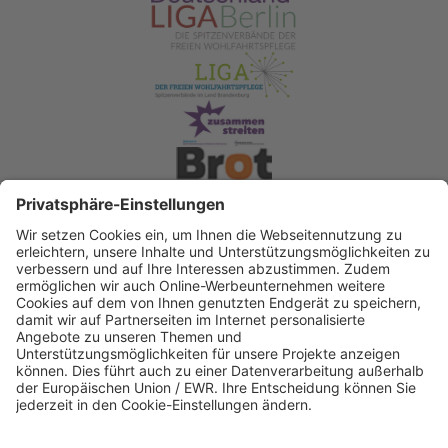
Spendenkonto Diakonisches Werk Berlin-
Brandenburg-schlesische Oberlausitz e.V
Bank für Sozialwirtschaft
IBAN: DE22 3702 0500 0003 2019 00
BIC: BFSWDE33XXX