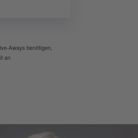
Give-Aways benötigen,
il an