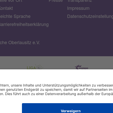
ontakt
Impressum
eichte Sprache
Datenschutzeinstellu
arrierefreiheitserklärung
he Oberlausitz e.V.
rg-
IBAN: DE22 3702 0500 0003 2019 00
BIC: BFSWDE33XXX