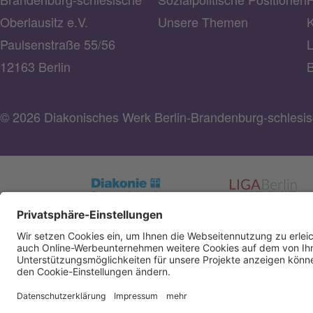
Oberlausitz e.V.
Unsere Themen
K
Paulsenstraße 55/56
L
12163 Berlin
B
© 2026 Diakonisches Werk Berlin-Brandenburg-schlesisc
Spendenkonto Diakonisches Werk Berlin-Brandenbu
schlesische Oberlausitz e.V
Bank für Sozialwirtschaft