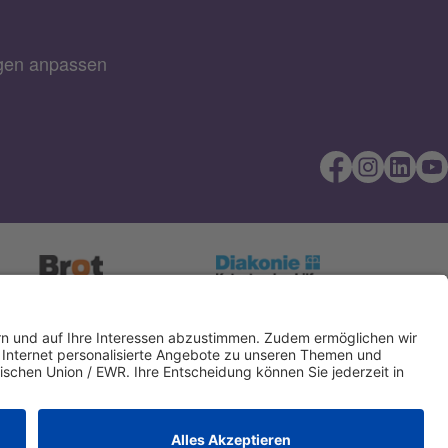
ngen anpassen
Direkt Online
IBAN kopieren
spenden