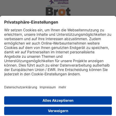
Spendenkonto Diakonisches Werk Berlin-
Brandenburg-schlesische Oberlausitz e.V
Bank für Sozialwirtschaft
IBAN: DE22 3702 0500 0003 2019 00
BIC: BFSWDE33XXX
IBAN kopieren
Direkt Online spenden