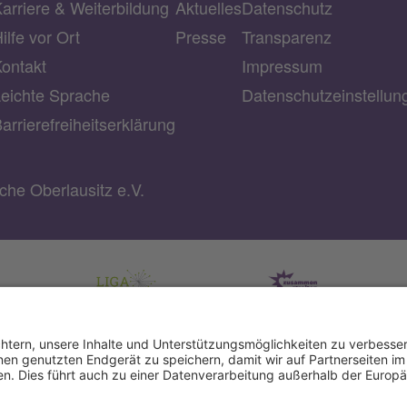
arriere & Weiterbildung
Aktuelles
Datenschutz
ilfe vor Ort
Presse
Transparenz
ontakt
Impressum
eichte Sprache
Datenschutzeinstellu
arrierefreiheitserklärung
he Oberlausitz e.V.
rg-
IBAN: DE22 3702 0500 0003 2019 00