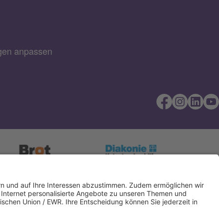
ngen anpassen
Direkt Online
IBAN kopieren
spenden