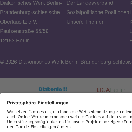
Diakonisches Werk Berlin-
Der Landesverband
K
Brandenburg-schlesische
Sozialpolitische Positionen
H
Oberlausitz e.V.
Unsere Themen
K
Paulsenstraße 55/56
L
12163 Berlin
B
© 2026 Diakonisches Werk Berlin-Brandenburg-schlesisc
Spendenkonto Diakonisches Werk Berlin-Brandenbu