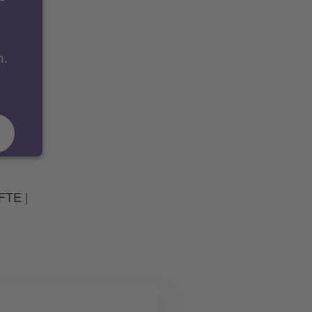
n.
TE |