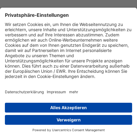
Auszeichnungen 2023
Wichernplakette 2023:
Komm mit e.V.