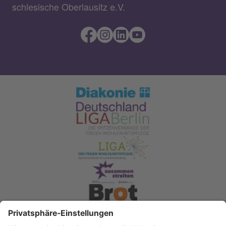
schlesische Oberlausitz e.V.