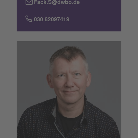
Fack.S@dwbo.de
030 82097419