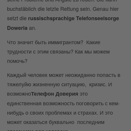
buchstäblich die letzte Rettung sein. Genau hier
setzt die
russischsprachige Telefonseelsorge
an.
Doweria
Что значит быть иммигрантом? Какие
трудности с этим связаны? Как мы можем
помочь?
Каждый человек может неожиданно попасть в
тяжелуйю жизненную ситуацию, кризис. И
возможно
это
Телефон Доверия
единственная возможность поговорить с кем-
нибудь о своих проблемах и страхах. И это
может оказаться буквально последним
спасением для человека.