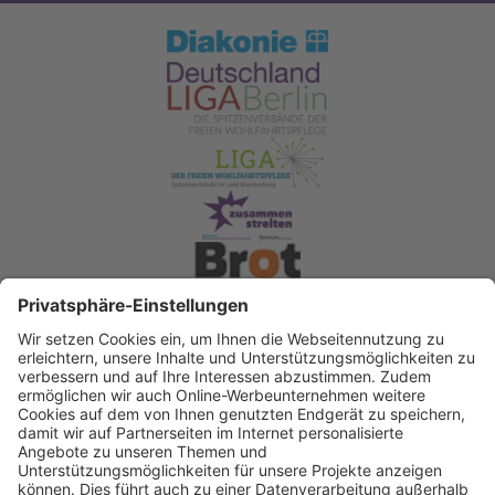
Spendenkonto Diakonisches Werk Berlin-
Brandenburg-schlesische Oberlausitz e.V