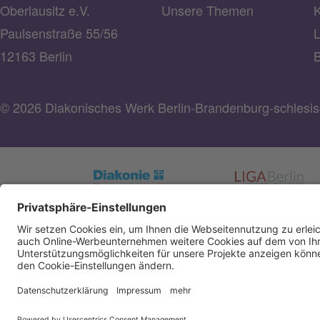
Oberlausitz e.V.
Unsere Themen
K
Paulsenstraße 55/56
L
12163 Berlin
B
© 2026 Diakonisches Werk Berlin-Brandenburg-schlesisc
Spendenkonto Diakonisches Werk Berlin-Brandenbu
schlesische Oberlausitz e.V
Bank für Sozialwirtschaft