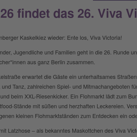
6 findet das 26. Viva Vi
nberger Kaskelkiez wieder: Ente los, Viva Victoria!
Kinder, Jugendliche und Familien geht in die 26. Runde 
ucher*innen aus ganz Berlin zusammen.
elstraße erwartet die Gäste ein unterhaltsames Straßen
nd Tanz, zahlreichen Spiel- und Mitmachangeboten fü
 und beim XXL-Riesenkicker. Ein Flohmarkt lädt zum Bum
eetfood-Stände mit süßen und herzhaften Leckereien. Ve
eigenen kleinen Flohmarktständen zum Entdecken ein ode
mit Latzhose – als bekanntes Maskottchen des Viva Victor