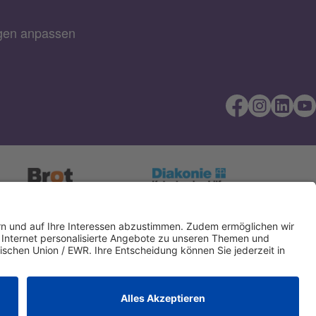
ngen anpassen
Direkt Online
IBAN kopieren
spenden