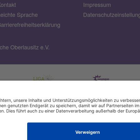
ontakt
Impressum
eichte Sprache
Datenschutzeinstellu
arrierefreiheitserklärung
he Oberlausitz e.V.
rg-
IBAN: DE22 3702 0500 0003 2019 00
BIC: BFSWDE33XXX