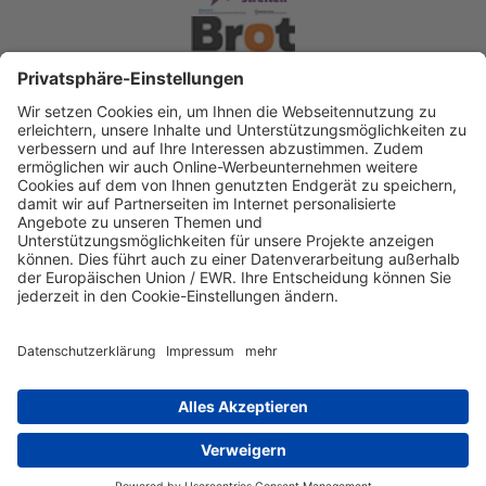
Spendenkonto Diakonisches Werk Berlin-
Brandenburg-schlesische Oberlausitz e.V
Bank für Sozialwirtschaft
IBAN: DE22 3702 0500 0003 2019 00
BIC: BFSWDE33XXX
IBAN kopieren
Direkt Online spenden