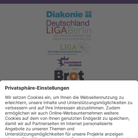
Spendenkonto Diakonisches Werk Berlin-
Brandenburg-schlesische Oberlausitz e.V