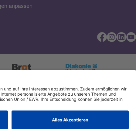
ngen anpassen
Direkt Online
IBAN kopieren
spenden