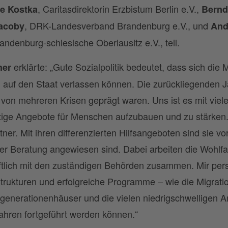
, Caritasdirektorin Erzbistum Berlin e.V.,
ike Kostka
Bernd
, DRK-Landesverband Brandenburg e.V., und
Jacoby
And
ndenburg-schlesische Oberlausitz e.V., teil.
erklärte: „Gute Sozialpolitik bedeutet, dass sich d
her
 auf den Staat verlassen können. Die zurückliegenden Ja
h von mehreren Krisen geprägt waren. Uns ist es mit vie
ge Angebote für Menschen aufzubauen und zu stärken.
tner. Mit ihren differenzierten Hilfsangeboten sind sie 
der Beratung angewiesen sind. Dabei arbeiten die Wohlf
tlich mit den zuständigen Behörden zusammen. Mir persö
trukturen und erfolgreiche Programme – wie die Migratio
generationenhäuser und die vielen niedrigschwelligen A
hren fortgeführt werden können.“