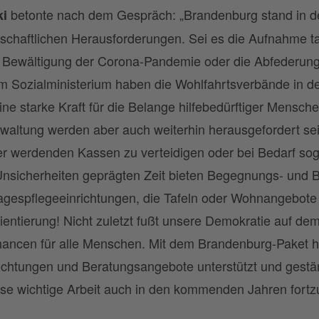
betonte nach dem Gespräch: „Brandenburg stand in de
ki
schaftlichen Herausforderungen. Sei es die Aufnahme t
e Bewältigung der Corona-Pandemie oder die Abfederung
Im Sozialministerium haben die Wohlfahrtsverbände in 
ne starke Kraft für die Belange hilfebedürftiger Mensch
rwaltung werden aber auch weiterhin herausgefordert sein
per werdenden Kassen zu verteidigen oder bei Bedarf s
 Unsicherheiten geprägten Zeit bieten Begegnungs- und B
agespflegeeinrichtungen, die Tafeln oder Wohnangebot
ientierung! Nicht zuletzt fußt unsere Demokratie auf dem
hancen für alle Menschen. Mit dem Brandenburg-Paket h
ichtungen und Beratungsangebote unterstützt und gestärk
iese wichtige Arbeit auch in den kommenden Jahren fortz