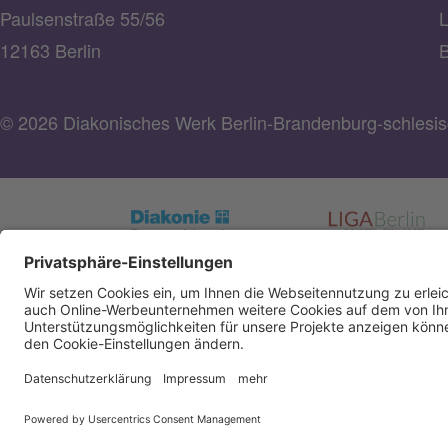
Paulsenstraße 55/56
L
12163 Berlin
B
© 2026 Diakonisches Werk Berlin-Brandenburg-schlesisc
Spendenkonto Diakonisches Werk Berlin-Brandenbu
schlesische Oberlausitz e.V
Bank für Sozialwirtschaft