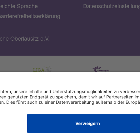
eichte Sprache
Datenschutzeinstellu
arrierefreiheitserklärung
he Oberlausitz e.V.
rg-
IBAN: DE22 3702 0500 0003 2019 00
BIC: BFSWDE33XXX