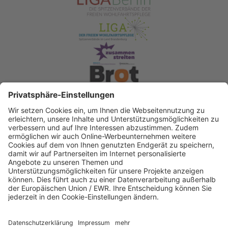
Spendenkonto Diakonisches Werk Berlin-
Brandenburg-schlesische Oberlausitz e.V
Bank für Sozialwirtschaft
IBAN: DE22 3702 0500 0003 2019 00
BIC: BFSWDE33XXX