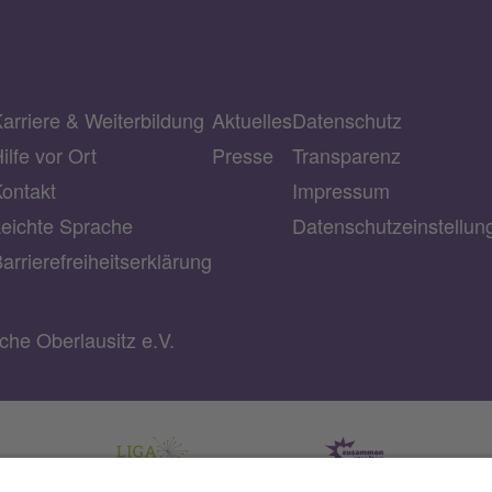
arriere & Weiterbildung
Aktuelles
Datenschutz
ilfe vor Ort
Presse
Transparenz
ontakt
Impressum
eichte Sprache
Datenschutzeinstellu
arrierefreiheitserklärung
he Oberlausitz e.V.