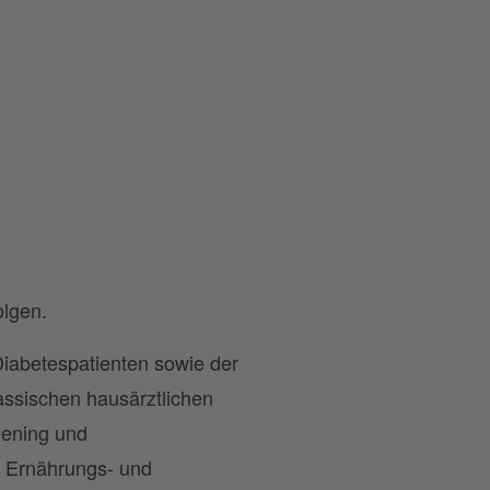
olgen.
Diabetespatienten sowie der
ssischen hausärztlichen
eening und
e Ernährungs- und