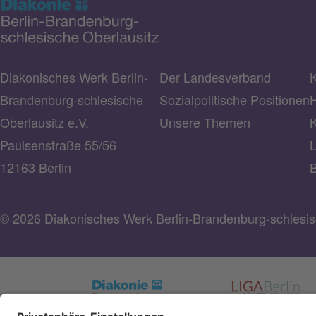
Diakonisches Werk Berlin-
Der Landesverband
K
Brandenburg-schlesische
Sozialpolitische Positionen
H
Oberlausitz e.V.
Unsere Themen
K
Paulsenstraße 55/56
L
12163 Berlin
B
© 2026 Diakonisches Werk Berlin-Brandenburg-schlesisc