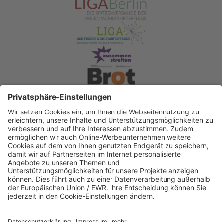
Spendenkonto Diakonisches Werk Berlin-
Brandenburg-schlesische Oberlausitz e.V
Bank für Sozialwirtschaft
IBAN: DE22 3702 0500 0003 2019 00
BIC: BFSWDE33XXX