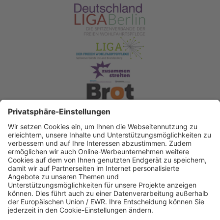
Spendenkonto Diakonisches Werk Berlin-
Brandenburg-schlesische Oberlausitz e.V
Bank für Sozialwirtschaft
IBAN: DE22 3702 0500 0003 2019 00