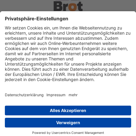
Spendenkonto Diakonisches Werk Berlin-
Brandenburg-schlesische Oberlausitz e.V
Bank für Sozialwirtschaft
IBAN: DE22 3702 0500 0003 2019 00
BIC: BFSWDE33XXX
IBAN kopieren
Direkt Online spenden