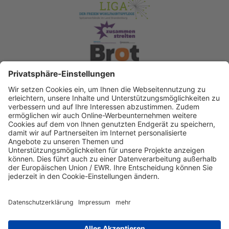
Spendenkonto Diakonisches Werk Berlin-
Brandenburg-schlesische Oberlausitz e.V
Bank für Sozialwirtschaft
IBAN: DE22 3702 0500 0003 2019 00
BIC: BFSWDE33XXX
IBAN kopieren