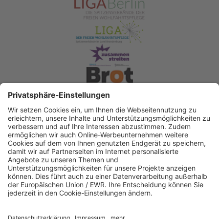
Spendenkonto Diakonisches Werk Berlin-
Brandenburg-schlesische Oberlausitz e.V
Bank für Sozialwirtschaft
IBAN: DE22 3702 0500 0003 2019 00
BIC: BFSWDE33XXX