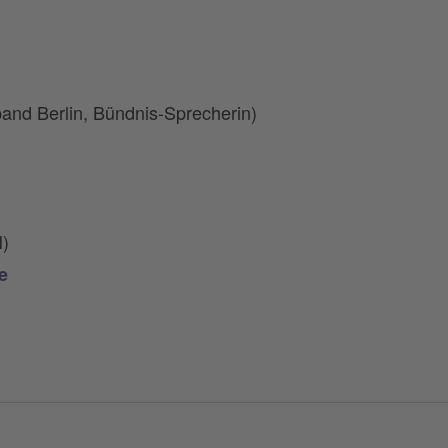
band Berlin, Bündnis-Sprecherin)
)
e