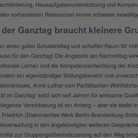
rachförderung, Hausaufgabenunterstützung und Kompens
it den vorhandenen Ressourcen immer schwerer bewältig
 der Ganztag braucht kleinere G
n einen guten Schuleinstieg und schaffen Raum für indiv
nauso für den Ganztag! Die Angebote am Nachmittag wir
otionale Lernen und die Kompetenzentwicklung der Kinde
ndern ein eigenständiger Bildungsbereich und unverzic
bündnisses, Anne Luther vom Paritätischen Wohlfahrtsve
tät im Ganztag‘ setzt sich seit Jahren für wirksame Qua
rliegende Vereinbarung ist ein Anfang – aber sie bleibt 
a Friedrich (Diakonisches Werk Berlin-Brandenburg-Schle
natsverwaltung in den angekündigten weiteren Gespräch
chritte zur Gruppengrößenreduzierung auf den Weg bring