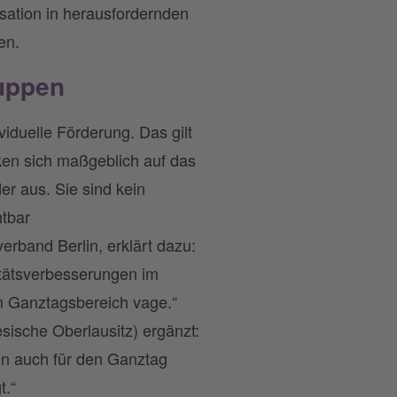
ation in herausfordernden
en.
ruppen
iduelle Förderung. Das gilt
ken sich maßgeblich auf das
r aus. Sie sind kein
htbar
rband Berlin, erklärt dazu:
litätsverbesserungen im
im Ganztagsbereich vage.“
sische Oberlausitz) ergänzt:
en auch für den Ganztag
t.“