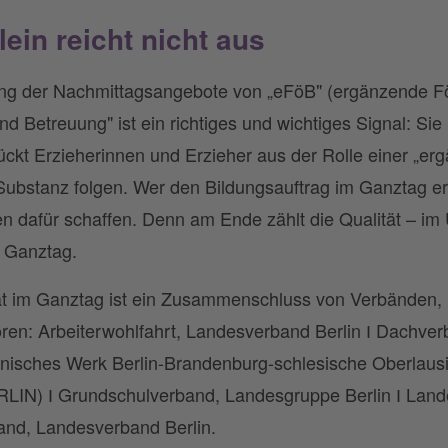
in reicht nicht aus
g der Nachmittagsangebote von „eFöB" (ergänzende Fö
d Betreuung" ist ein richtiges und wichtiges Signal: Si
ückt Erzieherinnen und Erzieher aus der Rolle einer „er
bstanz folgen. Wer den Bildungsauftrag im Ganztag er
n dafür schaffen. Denn am Ende zählt die Qualität – im U
 Ganztag.
ät im Ganztag ist ein Zusammenschluss von Verbänden, 
ren: Arbeiterwohlfahrt, Landesverband Berlin І Dachver
nisches Werk Berlin-Brandenburg-schlesische Oberlausi
IN) І Grundschulverband, Landesgruppe Berlin І Lande
band, Landesverband Berlin.