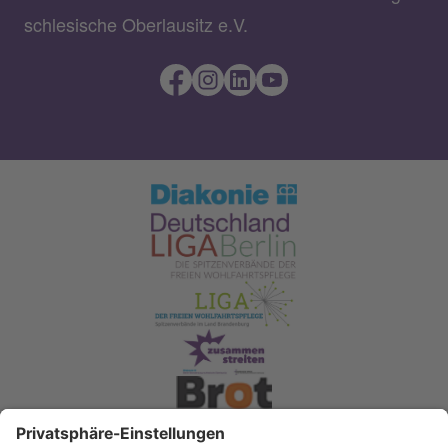
schlesische Oberlausitz e.V.