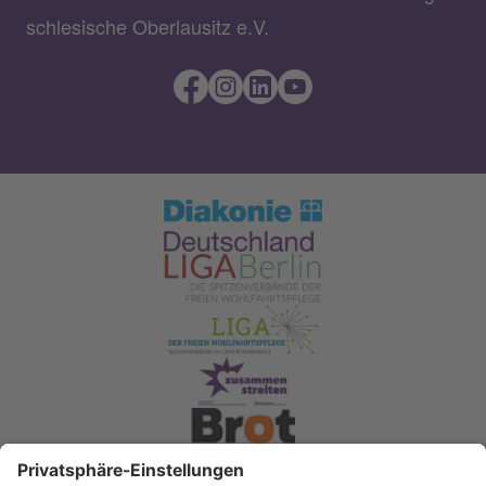
schlesische Oberlausitz e.V.