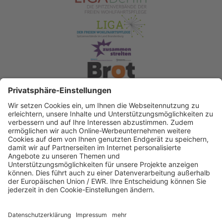
Spendenkonto Diakonisches Werk Berlin-
Brandenburg-schlesische Oberlausitz e.V
Bank für Sozialwirtschaft
IBAN: DE22 3702 0500 0003 2019 00
BIC: BFSWDE33XXX