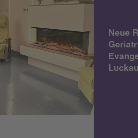
Neue R
Geriat
Evange
Lucka