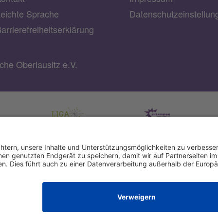
eichte Sprache
Datenschutzeinstellu
arrierefreiheitserklärung
he Oberlausitz e.V.
rg-
IBAN: DE22 3702 0500 0003 2019 00
BIC: BFSWDE33XXX