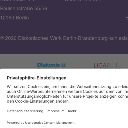
Paulsenstraße 55/56
L
12163 Berlin
B
© 2026 Diakonisches Werk Berlin-Brandenburg-schlesisc
Spendenkonto Diakonisches Werk Berlin-Brandenbu
schlesische Oberlausitz e.V
Bank für Sozialwirtschaft