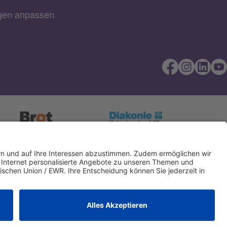
ngen anpassen
Direkt Online
IBAN kopieren
spenden