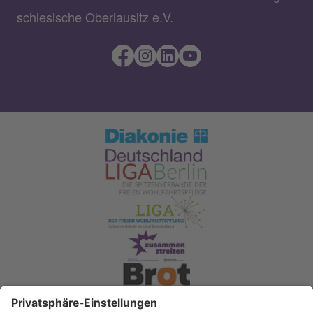
schlesische Oberlausitz e.V.