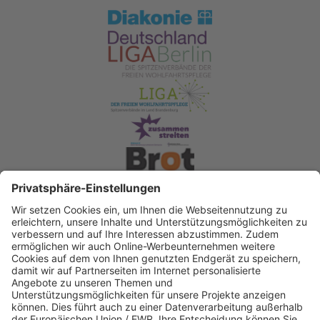
Spendenkonto Diakonisches Werk Berlin-
Brandenburg-schlesische Oberlausitz e.V
Bank für Sozialwirtschaft