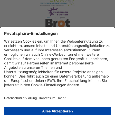
Spendenkonto Diakonisches Werk Berlin-
Brandenburg-schlesische Oberlausitz e.V
Bank für Sozialwirtschaft
IBAN: DE22 3702 0500 0003 2019 00
BIC: BFSWDE33XXX
IBAN kopieren