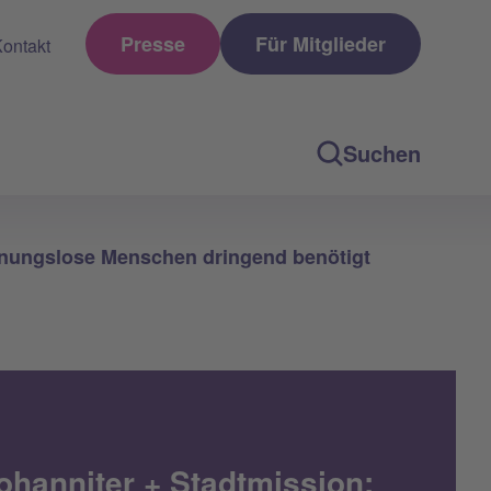
Presse
Für Mitglieder
ontakt
Suchen
hnungslose Menschen dringend benötigt
ohanniter + Stadtmission: