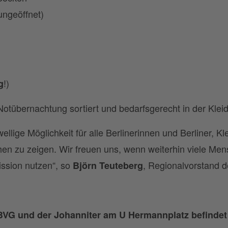
ungeöffnet)
!)
g
Notübernachtung sortiert und bedarfsgerecht in der K
wellige Möglichkeit für alle Berlinerinnen und Berliner, 
chen zu zeigen. Wir freuen uns, wenn weiterhin viele M
ssion nutzen“, so
, Regionalvorstand de
Björn Teuteberg
VG und der Johanniter am U Hermannplatz befindet s